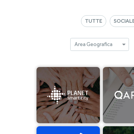
TUTTE
SOCIAL
×
×
SOCIALE
BENESSERE
Stato:
Corrente
•
Nazione:
Centro/Sud
Stato:
Corrente
•
Nazi